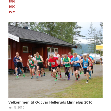
1998
1997
1996
Velkommen til Oddvar Helleruds Minneløp 2016
juni 8, 2016