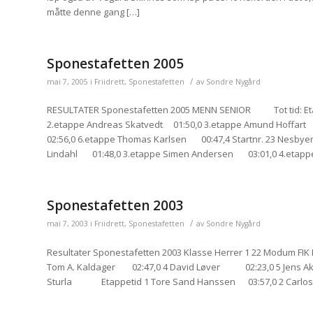
måtte denne gang […]
Sponestafetten 2005
/
mai 7, 2005
i
Friidrett
,
Sponestafetten
av
Sondre Nygård
RESULTATER Sponestafetten 2005 MENN SENIOR Tot tid: Etap:
2.etappe Andreas Skatvedt 01:50,0 3.etappe Amund Hoff
02:56,0 6.etappe Thomas Karlsen 00:47,4 Startnr. 23 Nesb
Lindahl 01:48,0 3.etappe Simen Andersen 03:01,0 4.etappe
Sponestafetten 2003
/
mai 7, 2003
i
Friidrett
,
Sponestafetten
av
Sondre Nygård
Resultater Sponestafetten 2003 Klasse Herrer 1 22 Modum
Tom A. Kaldager 02:47,0 4 David Løver 02:23,0 5 Jens Aksel
Sturla Etappetid 1 Tore Sand Hanssen 03:57,0 2 Carlos He