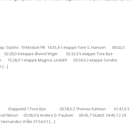
 Startnr. 19 Modum FIK 14:35,4 1.etappe Tore S. Hansen 04:02,0
art 02:28,0 4.etappe Øivind Wiger 02:32,0 5.etappe Tore Bye
yen 15:28,0 1.etappe Magnus Lindahl 03:56,0 2.etappe Sondre
 […]
 FIK I Etappetid 1 Tore Bye 03:58,0 2 Thomas Karlsen 01:41,0 3
 Nilsen 03:06,0 6 Anders D. Paulsen 00:45,7 Sluttid: 14:40,7 2 24
rnandez Vråle 01:54,0 3 […]