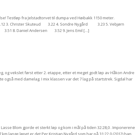
lse! Testløp fra Jelstadtorvet til dumpa ved Høibakk 1150 meter.
he 3.12 3. Christer Skuteud 3.22 4. Sondre Nygård 3.23 5. Vebjørn
1 8. Daniel Andersen 3.52 9. Jens Emil […]
g, og vekslet først etter 2. etappe, etter et meget godt løp av Håkon Andre
llte også med damelag. I mix klassen var det 7 lag på startstrek. Sigdal har
asse Blom gjorde et sterkt løp og kom i mål på tiden 32:28,0 . Imponerene
 km lange løpet er det Per Kristian Nygård som har på 31:22,0 (2012) han