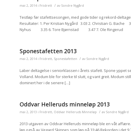
/
mai 2, 2014
i
Friidrett
av
Sondre Nygård
Testløp før stafettsesongen, med gode tider og rekord-deltage
Resultater: 1. Per Kristian Nygård 3.03 2. Christian G. Bac
Nyhus 3.35 6. Tore Bjørnstad 3.47 7. Ole Ringerud 3.5
Sponestafetten 2013
/
mai 2, 2014
i
Friidrett
,
Sponestafetten
av
Sondre Nygård
Laber deltagelse i seniorklassen i årets stafett. Spone yppet se
Volland. Modum ble for sterke til slutt, og vant greit. Modum sti
dominert her i de senere […]
Oddvar Helleruds minneløp 2013
/
mai 2, 2013
i
Friidrett
,
Oddvar Helleruds Minneløp
av
Sondre Nygård
2013 utgaven av Oddvar Helleruds minneløp ble en våt affære. L
løp også av Vegard Skinnes som løp på 33:46 Rekorden i det 9,7