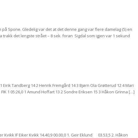
 på Spone. Gledelig var det at det denne gang var flere damelag (5) en
a trakk det lengste strået – 8 sek. foran Sigdal som igjen var 1 sekund
1 Eirik Tandberg 14 2 Henrik Fremgård 14 3 Bjørn Ola Grøtterud 12 4 Mari
 FIK 1 05:26,0 1 Amund Hoffart 13 2 Sondre Eriksen 15 3 Håkon Grinna […]
r Kvikk IF Eiker Kvikk 14.40,9 00.00,0 1. Geir Eklund 03.53,5 2. Håkon