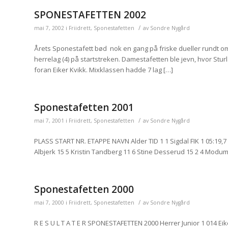
SPONESTAFETTEN 2002
/
mai 7, 2002
i
Friidrett
,
Sponestafetten
av
Sondre Nygård
Årets Sponestafett bød nok en gang på friske dueller rundt om
herrelag (4) på startstreken. Damestafetten ble jevn, hvor Sturl
foran Eiker Kvikk. Mixklassen hadde 7 lag […]
Sponestafetten 2001
/
mai 7, 2001
i
Friidrett
,
Sponestafetten
av
Sondre Nygård
PLASS START NR. ETAPPE NAVN Alder TID 1 1 Sigdal FIK 1 05:19,7 
Albjerk 15 5 Kristin Tandberg 11 6 Stine Desserud 15 2 4 Modum
Sponestafetten 2000
/
mai 7, 2000
i
Friidrett
,
Sponestafetten
av
Sondre Nygård
R E S U L T A T E R SPONESTAFETTEN 2000 Herrer Junior 1 014 Eike