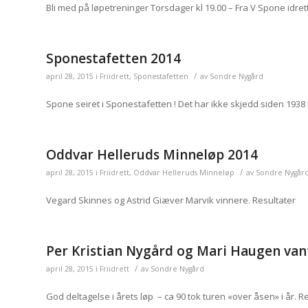
Bli med på løpetreninger Torsdager kl 19.00 – Fra V Spone idre
Sponestafetten 2014
/
april 28, 2015
i
Friidrett
,
Sponestafetten
av
Sondre Nygård
Spone seiret i Sponestafetten ! Det har ikke skjedd siden 1938 
Oddvar Helleruds Minneløp 2014
/
april 28, 2015
i
Friidrett
,
Oddvar Helleruds Minneløp
av
Sondre Nygår
Vegard Skinnes og Astrid Giæver Marvik vinnere. Resultater
Per Kristian Nygård og Mari Haugen vant
/
april 28, 2015
i
Friidrett
av
Sondre Nygård
God deltagelse i årets løp – ca 90 tok turen «over åsen» i år. 