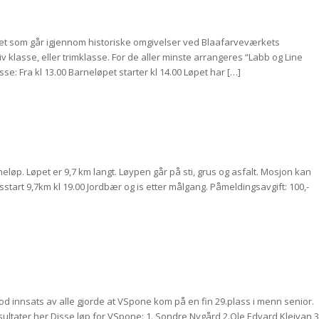
t som går igjennom historiske omgivelser ved Blaafarveværkets
v klasse, eller trimklasse. For de aller minste arrangeres “Labb og Line
asse: Fra kl 13.00 Barneløpet starter kl 14.00 Løpet har […]
øp. Løpet er 9,7 km langt. Løypen går på sti, grus og asfalt. Mosjon kan
lesstart 9,7km kl 19.00 Jordbær og is etter målgang. Påmeldingsavgift: 100,-
od innsats av alle gjorde at VSpone kom på en fin 29.plass i menn senior.
esultater her Disse løp for VSpone: 1. Sondre Nygård 2.Ole Edvard Kleivan 3