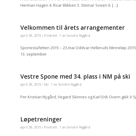
Herman Hagen 4. Roar Blikken 5. Steinar Sveen 6. […]
Velkommen til årets arrangementer
/
april 28, 2015
i
Friidrett
av
Sondre Nygård
Sponestafetten 2015 – 23.mai Oddvar Helleruds Minneløp 2015 –
13. september
Vestre Spone med 34. plass i NM på ski
/
april 28, 2015
i
Ski
av
Sondre Nygård
Per Kristian Nygård, Vegard Skinnes og Karl Erik Overn gikk V Sp
Løpetreninger
/
april 28, 2015
i
Friidrett
av
Sondre Nygård