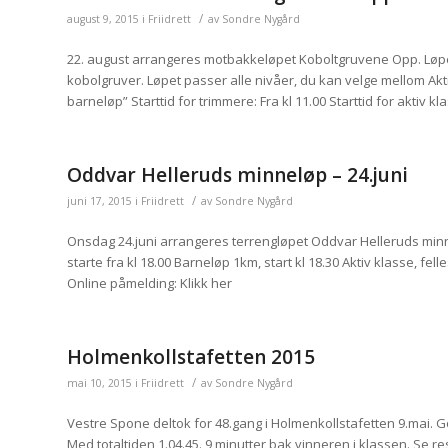
/
august 9, 2015
i
Friidrett
av
Sondre Nygård
22. august arrangeres motbakkeløpet Koboltgruvene Opp. Løpe
kobolgruver. Løpet passer alle nivåer, du kan velge mellom Akti
barneløp” Starttid for trimmere: Fra kl 11.00 Starttid for aktiv kl
Oddvar Helleruds minneløp – 24.juni
/
juni 17, 2015
i
Friidrett
av
Sondre Nygård
Onsdag 24.juni arrangeres terrengløpet Oddvar Helleruds minnel
starte fra kl 18.00 Barneløp 1km, start kl 18.30 Aktiv klasse, fel
Online påmelding: Klikk her
Holmenkollstafetten 2015
/
mai 10, 2015
i
Friidrett
av
Sondre Nygård
Vestre Spone deltok for 48.gang i Holmenkollstafetten 9.mai. G
Med totaltiden 1.04.45. 9 minutter bak vinneren i klassen. Se r