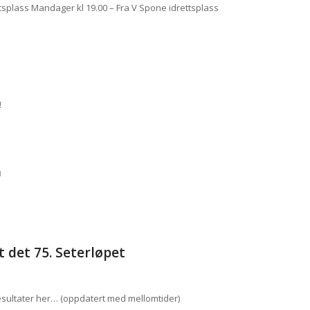
ttsplass Mandager kl 19.00 – Fra V Spone idrettsplass
!
d
 det 75. Seterløpet
Resultater her… (oppdatert med mellomtider)