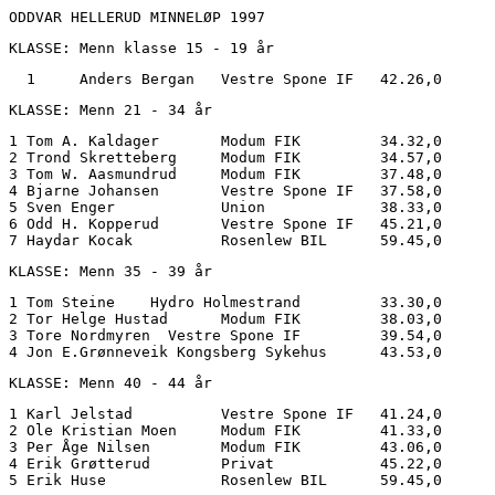
ODDVAR HELLERUD MINNELØP 1997
KLASSE: Menn klasse 15 - 19 år
  1	Anders Bergan	Vestre Spone IF	  42.26,0
KLASSE: Menn 21 - 34 år
1 Tom A. Kaldager	Modum FIK	  34.32,0

2 Trond Skretteberg	Modum FIK	  34.57,0

3 Tom W. Aasmundrud	Modum FIK	  37.48,0

4 Bjarne Johansen	Vestre Spone IF	  37.58,0

5 Sven Enger		Union	  	  38.33,0

6 Odd H. Kopperud	Vestre Spone IF	  45.21,0

KLASSE: Menn 35 - 39 år
1 Tom Steine 	Hydro Holmestrand	  33.30,0

2 Tor Helge Hustad	Modum FIK	  38.03,0

3 Tore Nordmyren  Vestre Spone IF         39.54,0

KLASSE: Menn 40 - 44 år
1 Karl Jelstad	        Vestre Spone IF	  41.24,0

2 Ole Kristian Moen	Modum FIK	  41.33,0

3 Per Åge Nilsen	Modum FIK	  43.06,0

4 Erik Grøtterud	Privat	          45.22,0
