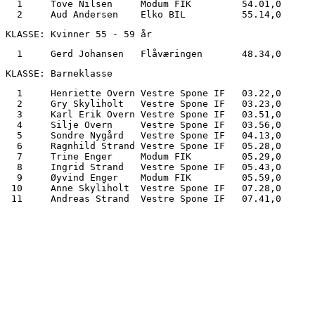
  1	Tove Nilsen	Modum FIK	  54.01,0

KLASSE: Kvinner 55 - 59 år
  1	Gerd Johansen	Flåværingen	  48.34,0
KLASSE: Barneklasse
  1	Henriette Overn	Vestre Spone IF	  03.22,0

  2	Gry Skyliholt	Vestre Spone IF	  03.23,0

  3	Karl Erik Overn	Vestre Spone IF	  03.51,0

  4	Silje Overn	Vestre Spone IF	  03.56,0

  5	Sondre Nygård	Vestre Spone IF	  04.13,0

  6	Ragnhild Strand	Vestre Spone IF	  05.28,0

  7	Trine Enger	Modum FIK	  05.29,0

  8	Ingrid Strand	Vestre Spone IF	  05.43,0

  9	Øyvind Enger	Modum FIK	  05.59,0

 10	Anne Skyliholt	Vestre Spone IF	  07.28,0
